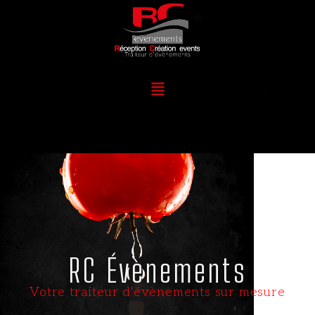
Aller
au
contenu
Menu
RC Évènements
Votre traiteur d'évènements sur mesure