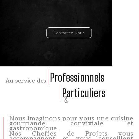
Contactez-Nous
Professionnels
Au service des
Particuliers
&
Nous imaginons pour vous une cuisine
gourmande, conviviale et
gastronomique.
Nos Cheffes de Projets vous
accompagnent et vous conseillent