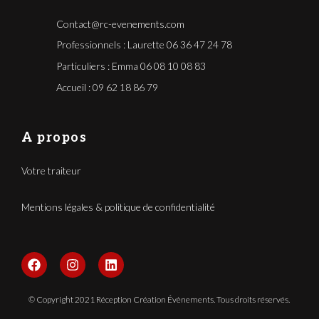
Contact@rc-evenements.com
Professionnels : Laurette 06 36 47 24 78
Particuliers : Emma 06 08 10 08 83
Accueil : 09 62 18 86 79
A propos
Votre traiteur
Mentions légales & politique de confidentialité
F
I
L
a
n
i
c
s
n
e
t
k
© Copyright 2021 Réception Création Évènements. Tous droits réservés.
b
a
e