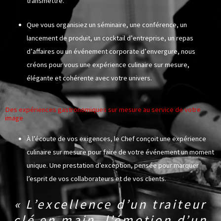
transmettre.
Que vous organisiez un séminaire, une conférence, un
lancement de produit, un cocktail d’entreprise, un repas
d’affaires ou un événement corporate d’envergure, nous
créons pour vous une
expérience culinaire sur mesure,
élégante et cohérente avec votre univers.
Des expériences gastronomiques sur mesure au service de votre
image
À l’écoute de vos exigences, le Chef conçoit une expérience
culinaire sur mesure pour faire de votre événement un moment
unique. Une prestation d’exception, pensée pour marquer
l’esprit de vos collaborateurs et de vos clients.
« L’excellence d’un traiteur
clé en main, l’émotion d’un