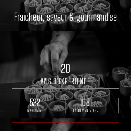
Fraicheur, saveur & gourmandise
20
ANS D'EXPÉRIENCE
522
1081
MARIAGES
ÉVÈNEMENTS PRO